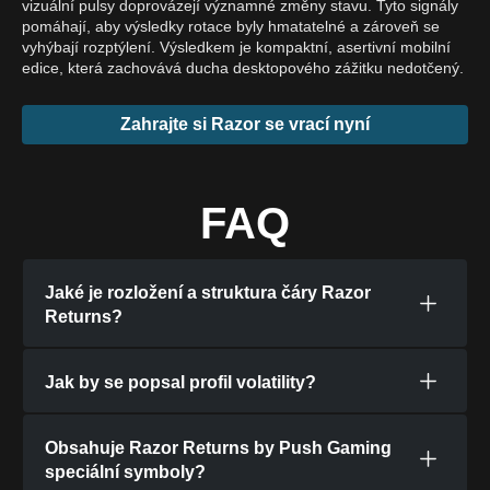
vizuální pulsy doprovázejí významné změny stavu. Tyto signály
pomáhají, aby výsledky rotace byly hmatatelné a zároveň se
vyhýbají rozptýlení. Výsledkem je kompaktní, asertivní mobilní
edice, která zachovává ducha desktopového zážitku nedotčený.
Zahrajte si Razor se vrací nyní
FAQ
Jaké je rozložení a struktura čáry Razor
Returns?
Jak by se popsal profil volatility?
Obsahuje Razor Returns by Push Gaming
speciální symboly?