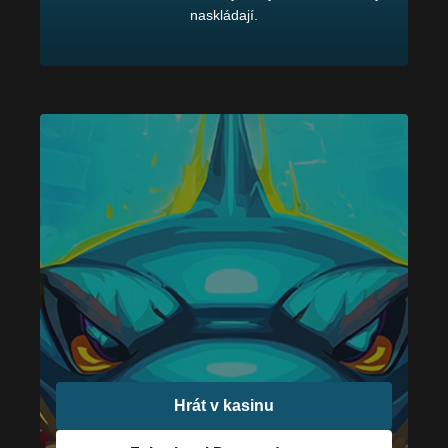
naskládají.
Hrát v kasinu