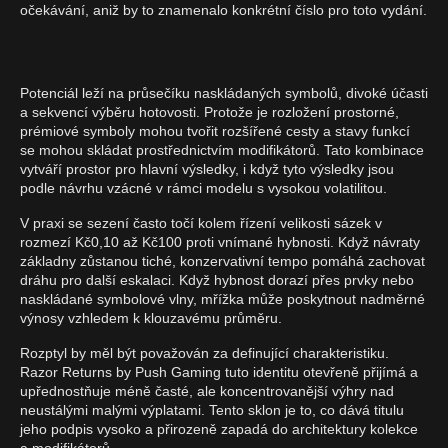
očekávání, aniž by to znamenalo konkrétní číslo pro toto vydání.
Potenciál leží na průsečíku naskládaných symbolů, divoké účasti
a sekvencí výběru hotovosti. Protože je rozložení prostorné,
prémiové symboly mohou tvořit rozšířené cesty a stavy funkcí
se mohou skládat prostřednictvím modifikátorů. Tato kombinace
vytváří prostor pro hlavní výsledky, i když tyto výsledky jsou
podle návrhu vzácné v rámci modelu s vysokou volatilitou.
V praxi se sezení často točí kolem řízení velikosti sázek v
rozmezí Kč0,10 až Kč100 proti vnímané hybnosti. Když návraty
základny zůstanou tiché, konzervativní tempo pomáhá zachovat
dráhu pro další eskalaci. Když hybnost dorazí přes prvky nebo
naskládané symbolové vlny, mřížka může poskytnout nadměrné
výnosy vzhledem k klouzavému průměru.
Rozptyl by měl být považován za definující charakteristiku.
Razor Returns by Push Gaming tuto identitu otevřeně přijímá a
upřednostňuje méně časté, ale koncentrovanější výhry nad
neustálými malými výplatami. Tento sklon je to, co dává titulu
jeho podpis vysoko a přirozeně zapadá do architektury kolekce
a modifikátorů.