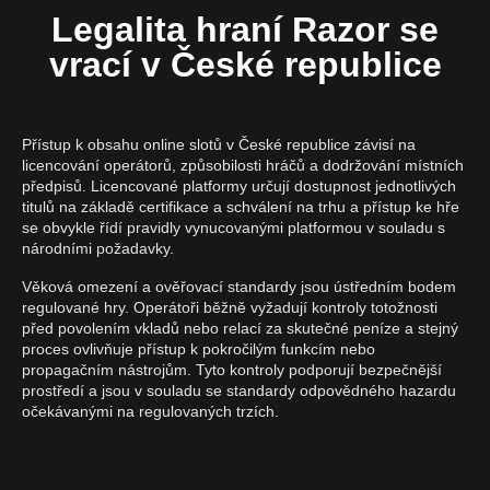
Legalita hraní Razor se
vrací v České republice
Přístup k obsahu online slotů v České republice závisí na
licencování operátorů, způsobilosti hráčů a dodržování místních
předpisů. Licencované platformy určují dostupnost jednotlivých
titulů na základě certifikace a schválení na trhu a přístup ke hře
se obvykle řídí pravidly vynucovanými platformou v souladu s
národními požadavky.
Věková omezení a ověřovací standardy jsou ústředním bodem
regulované hry. Operátoři běžně vyžadují kontroly totožnosti
před povolením vkladů nebo relací za skutečné peníze a stejný
proces ovlivňuje přístup k pokročilým funkcím nebo
propagačním nástrojům. Tyto kontroly podporují bezpečnější
prostředí a jsou v souladu se standardy odpovědného hazardu
očekávanými na regulovaných trzích.