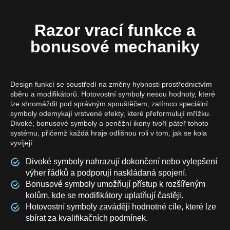
Razor vrací funkce a
bonusové mechaniky
Design funkcí se soustředí na změny hybnosti prostřednictvím
sběru a modifikátorů. Hotovostní symboly nesou hodnoty, které
lze shromáždit pod správným spouštěčem, zatímco speciální
symboly odemykají vrstvené efekty, které přeformulují mřížku.
Divoké, bonusové symboly a peněžní ikony tvoří páteř tohoto
systému, přičemž každá hraje odlišnou roli v tom, jak se kola
vyvíjejí.
Divoké symboly nahrazují dokončení nebo vylepšení
výher řádků a podporují naskládaná spojení.
Bonusové symboly umožňují přístup k rozšířeným
kolům, kde se modifikátory uplatňují častěji.
Hotovostní symboly zavádějí hodnotné cíle, které lze
sbírat za kvalifikačních podmínek.