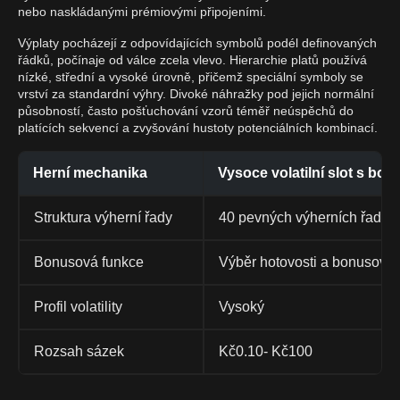
nebo naskládanými prémiovými připojeními.
Výplaty pocházejí z odpovídajících symbolů podél definovaných
řádků, počínaje od válce zcela vlevo. Hierarchie platů používá
nízké, střední a vysoké úrovně, přičemž speciální symboly se
vrství za standardní výhry. Divoké náhražky pod jejich normální
působností, často pošťuchování vzorů téměř neúspěchů do
platících sekvencí a zvyšování hustoty potenciálních kombinací.
Herní mechanika
Vysoce volatilní slot s bo
Struktura výherní řady
40 pevných výherních řad
Bonusová funkce
Výběr hotovosti a bonusová k
Profil volatility
Vysoký
Rozsah sázek
Kč0.10- Kč100