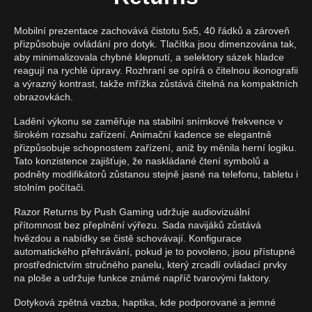
Mobilní prezentace zachovává čistotu 5x5, 40 řádků a zároveň
přizpůsobuje ovládání pro dotyk. Tlačítka jsou dimenzována tak,
aby minimalizovala chybné klepnutí, a selektory sázek hladce
reagují na rychlé úpravy. Rozhraní se opírá o čitelnou ikonografii
a výrazný kontrast, takže mřížka zůstává čitelná na kompaktních
obrazovkách.
Ladění výkonu se zaměřuje na stabilní snímkové frekvence v
širokém rozsahu zařízení. Animační kadence se elegantně
přizpůsobuje schopnostem zařízení, aniž by měnila herní logiku.
Tato konzistence zajišťuje, že naskládané čtení symbolů a
podněty modifikátorů zůstanou stejně jasné na telefonu, tabletu i
stolním počítači.
Razor Returns by Push Gaming udržuje audiovizuální
přítomnost bez přeplnění výřezu. Sada navijáků zůstává
hvězdou a nabídky se čistě schovávají. Konfigurace
automatického přehrávání, pokud je to povoleno, jsou přístupné
prostřednictvím stručného panelu, který zrcadlí ovládací prvky
na ploše a udržuje funkce známé napříč tvarovými faktory.
Dotyková zpětná vazba, haptika, kde podporované a jemné