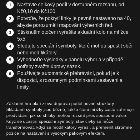
Nastavte celkový podíl v dostupném rozsahu, od
Kč0,10 do Kč100.
Potvrďte, že pokrytí linky je pevně nastaveno na 40,
abyste porozuměli mapování výherních řad.
Stisknutím otočení vyřešíte aktuální kolo na mřížce
5x5.
Sledujte speciální symboly, které mohou spustit sběr
nebo modifikátory.
Vyhodnoťte výsledky v panelu výher a v případě
potřeby zvažte úpravy sázek.
Používejte automatické přehrávání, pokud je k
dispozici, s rozumnými podmínkami zastavení a
limity.
Základní hra platí zleva doprava podél pevné struktury.
Skládané symboly jsou běžné, takže čtení mřížky často zahrnuje
předvídání, jak se shluky mohou rozšířit přes sousední válce.
Když se účastní speciální symboly, stav cívky se může
transformovat, když se modifikátory vyřeší, a přeměnit skromné
pozice na nastavení s vysokým pákovým efektem.