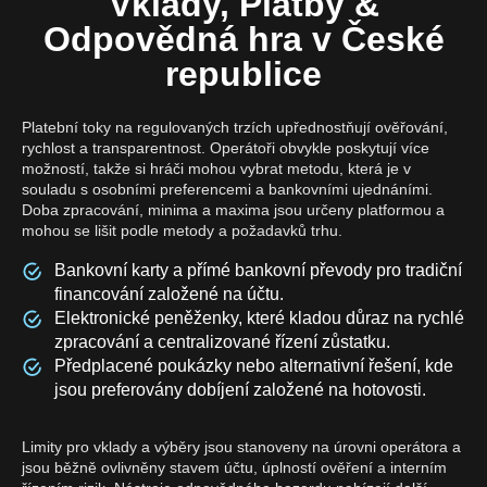
Vklady, Platby &
Odpovědná hra v České
republice
Platební toky na regulovaných trzích upřednostňují ověřování,
rychlost a transparentnost. Operátoři obvykle poskytují více
možností, takže si hráči mohou vybrat metodu, která je v
souladu s osobními preferencemi a bankovními ujednáními.
Doba zpracování, minima a maxima jsou určeny platformou a
mohou se lišit podle metody a požadavků trhu.
Bankovní karty a přímé bankovní převody pro tradiční
financování založené na účtu.
Elektronické peněženky, které kladou důraz na rychlé
zpracování a centralizované řízení zůstatku.
Předplacené poukázky nebo alternativní řešení, kde
jsou preferovány dobíjení založené na hotovosti.
Limity pro vklady a výběry jsou stanoveny na úrovni operátora a
jsou běžně ovlivněny stavem účtu, úplností ověření a interním