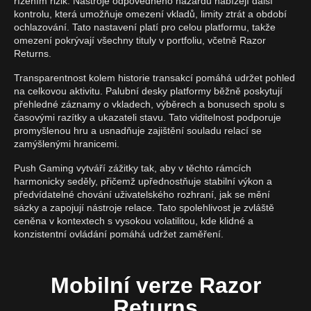
řízením rizik. Nástroje odpovědného hazardu nabízejí další
kontrolu, která umožňuje omezení vkladů, limity ztrát a období
ochlazování. Tato nastavení platí pro celou platformu, takže
omezení pokrývají všechny tituly v portfoliu, včetně Razor
Returns.
Transparentnost kolem historie transakcí pomáhá udržet pohled
na celkovou aktivitu. Palubní desky platformy běžně poskytují
přehledné záznamy o vkladech, výběrech a bonusech spolu s
časovými razítky a ukazateli stavu. Tato viditelnost podporuje
promyšlenou hru a usnadňuje zajištění souladu relací se
zamýšlenými hranicemi.
Push Gaming vytváří zážitky tak, aby v těchto rámcích
harmonicky seděly, přičemž upřednostňuje stabilní výkon a
předvídatelné chování uživatelského rozhraní, jak se mění
sázky a zapojují nástroje relace. Tato spolehlivost je zvláště
ceněna v kontextech s vysokou volatilitou, kde klidné a
konzistentní ovládání pomáhá udržet zaměření.
Mobilní verze Razor
Returns