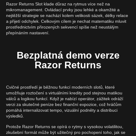
Razor Returns Slot klade důraz na rytmus více než na
mikromanagement. Ovládací prvky jsou lehké a okamžité a
nejtěžší strategie se nachází kolem velikosti sázek, délky relace
a přijetí odchylek. Celkovým cílem je nechat matematiku mluvit
prostřednictvím přirozených sekvencí spíše než neustálým
přepínáním nastavení.
Bezplatná demo verze
Razor Returns
Cvičné prostředí je běžnou funkcí moderních slotů, které
umožňuje roztočení s virtuálními kredity pod stejnou matikou
válců a logikou funkcí. Když je nabízí operátor, zážitek odráží
verzi za skutečné peníze bez finanční expozice, což hráčům
pomáhá internalizovat tempo, vizuální podněty a distribuci
výsledků.
Protože Razor Returns se opírá o rytmy s vysokou volatilitou,
zkušební formát může být užitečný pro pochopení toho, jak se