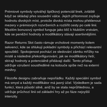
Prémiové symboly vytvářejí špičkový potenciál linek, zvláště
když se skládají přes sousední válce. Jejich přítomnost zvyšuje
hodnotu divokých míst, protože divoká místa mohou překlenout
mezery v prémiových rozvrženích a rozšířit cesty po celé linii.
Mezitím bonusový symbol funguje jako klíč k hlubším vrstvám,
kde se peněžní hodnoty a modifikátory stávají asertivnějšími.
Razor Returns Slot často rámuje vrcholové momenty kolem
sekvencí, kde se shlukují pokladní symboly a přichází relevantní
spouštěč. Spokojenost pochází ze sledování zámku mřížky na
místě a následné překonfigurování, jak se modifikátory řeší,
sbírají hodnoty a potenciálně přidávají další. Tento přístup
udržuje vzrušení soustředěné na kotouče spíše než na externí
minihry.
Filozofie designu zabraňuje nepořádku. Každý speciální symbol
má smysl a každý modifikátor má jasný účel. Výsledkem je sada
funkcí, která působí silně, aniž by se stala neprůhlednou, a
udržuje průchozí linii od základní hry až po fáze nejvyšší
intenzity.