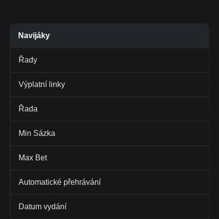
Navijáky
Řady
Výplatní linky
Řada
Min Sázka
Max Bet
Automatické přehrávání
Datum vydání