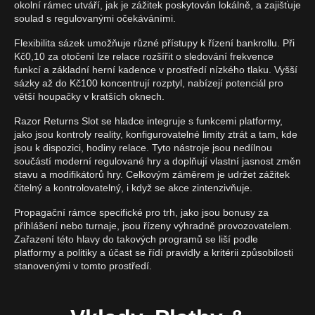
okolní rámec utváří, jak je zážitek poskytován lokálně, a zajišťuje
soulad s regulovanými očekáváními.
Flexibilita sázek umožňuje různé přístupy k řízení bankrollu. Při
Kč0,10 za otočení lze relace rozšířit o sledování frekvence
funkcí a základní herní kadence v prostředí nízkého tlaku. Vyšší
sázky až do Kč100 koncentrují rozptyl, nabízejí potenciál pro
větší houpačky v kratších oknech.
Razor Returns Slot se hladce integruje s funkcemi platformy,
jako jsou kontroly reality, konfigurovatelné limity ztrát a tam, kde
jsou k dispozici, hodiny relace. Tyto nástroje jsou nedílnou
součástí moderní regulované hry a doplňují vlastní jasnost změn
stavu a modifikátorů hry. Celkovým záměrem je udržet zážitek
čitelný a kontrolovatelný, i když se akce zintenzivňuje.
Propagační rámce specifické pro trh, jako jsou bonusy za
přihlášení nebo turnaje, jsou řízeny výhradně provozovatelem.
Zařazení této hlavy do takových programů se liší podle
platformy a politiky a účast se řídí pravidly a kritérii způsobilosti
stanovenými v tomto prostředí.