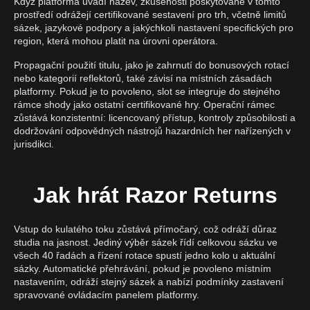
Když platforma uvádí název, zkušenosti poskytované v tomto
prostředí odrážejí certifikované sestavení pro trh, včetně limitů
sázek, jazykové podpory a jakýchkoli nastavení specifických pro
region, která mohou platit na úrovni operátora.
Propagační použití titulu, jako je zahrnutí do bonusových rotací
nebo kategorií reflektorů, také závisí na místních zásadách
platformy. Pokud je to povoleno, slot se integruje do stejného
rámce shody jako ostatní certifikované hry. Operační rámec
zůstává konzistentní: licencovaný přístup, kontroly způsobilosti a
dodržování odpovědných nástrojů hazardních her nařízených v
jurisdikci.
Jak hrát Razor Returns
Vstup do kulatého toku zůstává přímočarý, což odráží důraz
studia na jasnost. Jediný výběr sázek řídí celkovou sázku ve
všech 40 řadách a řízení rotace spustí jedno kolo u aktuální
sázky. Automatické přehrávání, pokud je povoleno místním
nastavením, odráží stejný sázek a nabízí podmínky zastavení
spravované ovládacím panelem platformy.