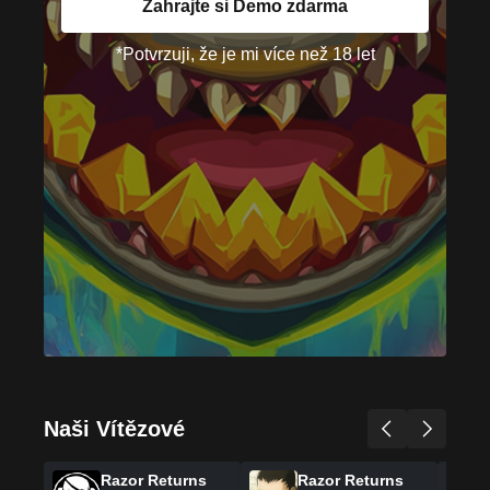
Zahrajte si Demo zdarma
*Potvrzuji, že je mi více než 18 let
Naši Vítězové
Razor Returns
Razor Returns